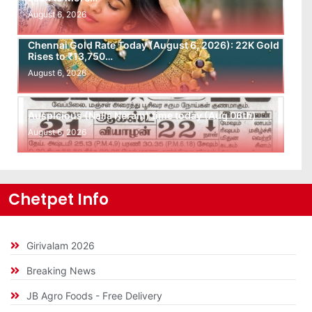
August 6, 2026
Chennai Gold Rate Today (August 6, 2026): 22K Gold
Rises to ₹13,750…
August 6, 2026
Auspicious (Nalla Neram) time today (Aug 06th)
August 6, 2026
Chetpet Info
Girivalam 2026
Breaking News
JB Agro Foods - Free Delivery