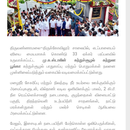
திருவண்ணாமலை–திருக்கோவிலூர் சாலையில், எடப்பாளையம்
ஏரியை மையமாகக் கொண்டு 33 ஏக்கர் பரப்பளவில்
உருவாக்கப்பட்ட
மு.க.ஸ்டாலின் சுற்றுச்சூழல் சுற்றுலா
பூங்கா
சுற்றுச்சூழல் பாதுகாப்பு மற்றும் பொதுமக்கள் நலனை
முன்னிலைப்படுத்தும் வகையில் வடிவமைக்கப்பட்டுள்ளது.
மழைநீர் சேகரிப்பு மற்றும் நிலத்தடி நீர் உயர்வை ஊக்குவிக்கும்
அமைப்புகளுடன், வில்நாண் வடிவ ஒளிவிளக்குப் பாலம், 2 கி.மீ.
நீள ரெஃப்ளெக்சாலஜி நடைபாதை, குழந்தைகள் விளையாட்டு
பகுதி, திறந்தவெளி உடற்பயிற்சி சாதனங்கள், நாட்டு
மரக்கன்றுகள் மற்றும் மலர்ச் செடிகள் ஆகியவை
அமைக்கப்பட்டுள்ளன.
மேலும், இசையுடன் நடைபயிற்சி மேற்கொள்ள ஒலிபெருக்கிகள்,
ஓய்வுக்கான நிழற்குடைகள், கண்காணிப்பு கேமராக்கள், வாகன