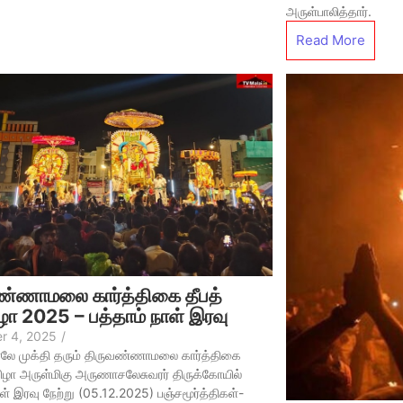
அருள்பாலித்தார்.
Read More
ண்ணாமலை கார்த்திகை தீபத்
ழா 2025 – பத்தாம் நாள் இரவு
r 4, 2025
/
லே முக்தி தரும் திருவண்ணாமலை கார்த்திகை
விழா அருள்மிகு அருணாசலேசுவரர் திருக்கோயில்
ாள் இரவு நேற்று (05.12.2025) பஞ்சமூர்த்திகள்-