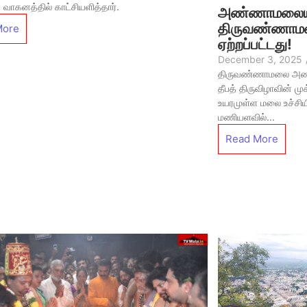
 வாகனத்தில் காட்சியளித்தார்.
அண்ணாமலையா
திருவண்ணாமல
More
ஏற்றப்பட்டது!
December 3, 2025
திருவண்ணாமலை அண்ண
தீபத் திருவிழாவின் ம
உயரமுள்ள மலை உச்சிய
மணியளவில்...
Read More