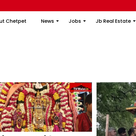
ome
About Chetpet
News
Jobs
Jb
ut Chetpet
News
Jobs
Jb Real Estate