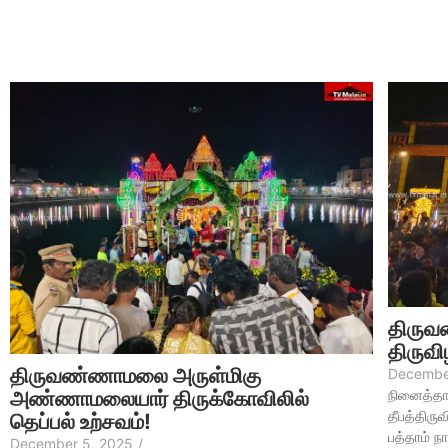
திருவ
திருவி
திருவண்ணாமலை அருள்மிகு
Decembe
அண்ணாமலையார் திருக்கோவிலில்
நினைத்தா
தீபத்திரு
தெப்பல் உற்சவம்!
பத்தாம் ந
December 5, 2025
/