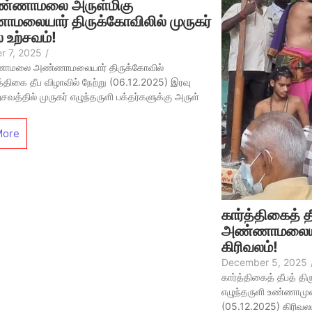
ண்ணாமலை அருள்மிகு
மலையார் திருக்கோவிலில் முருகர்
் உற்சவம்!
 7, 2025
/
ணாமலை அண்ணாமலையார் திருக்கோவில்
்த்திகை தீப விழாவில் நேற்று (06.12.2025) இரவு
்சவத்தில் முருகர் எழுந்தருளி பக்தர்களுக்கு அருள்
More
கார்த்திகைத் 
அண்ணாமலையா
கிரிவலம்!
December 5, 2025
கார்த்திகைத் தீபத் த
எழுந்தருளி உண்ணாம
(05.12.2025) கிரிவலம