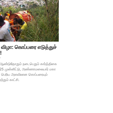
ப விழா: கொப்பரை எடுத்துச்
!
/
ஆண்டுதோறும் நடைபெறும் கார்த்திகை
2025 முன்னிட்டு, அண்ணாமலையார் மகா
கள் பெரிய அளவிலான கொப்பரையும்
்றும் காட்சி.