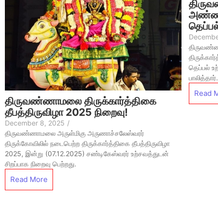
திருவ
அண்ணா
தெப்பல
December
திருவண்
திருக்கார
தெப்பல் உற
பாலித்தார்.
Read 
திருவண்ணாமலை திருக்கார்த்திகை
தீபத்திருவிழா 2025 நிறைவு!
December 8, 2025
/
திருவண்ணாமலை அருள்மிகு அருணாச்சலேஸ்வரர்
திருக்கோவிலில் நடைபெற்ற திருக்கார்த்திகை தீபத்திருவிழா
2025, இன்று (07.12.2025) சண்டிகேஸ்வரர் உற்சவத்துடன்
சிறப்பாக நிறைவு பெற்றது.
Read More