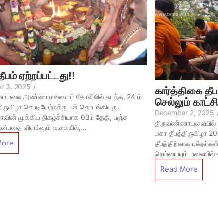
பம் ஏற்றப்பட்டது!!
r 3, 2025
/
கார்த்திகை தீ
ாமலை அண்ணாமலையார் கோவிலில் கடந்த, 24 ம்
செல்லும் காட்சி
திருவிழா கொடியேற்றத்துடன் தொடங்கியது.
December 2, 2025
ழாவின் முக்கிய நிகழ்ச்சியாக 03ம் தேதி, பஞ்ச
திருவண்ணாமலையில் 
என்பதை விளக்கும் வகையில்,...
மகா தீபத்திருவிழா 
More
தீபத்திற்காக பக்தர்
நெய்யையும் மலையில் ஏற
Read More