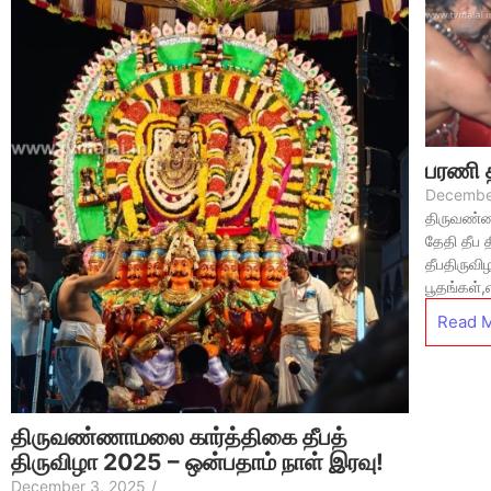
பரணி தீ
Decembe
திருவண்ண
தேதி தீப 
தீபதிருவி
பூதங்கள்,
Read 
திருவண்ணாமலை கார்த்திகை தீபத்
திருவிழா 2025 – ஒன்பதாம் நாள் இரவு!
December 3, 2025
/