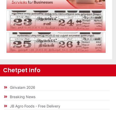
August 8, 2026
Auspicious (Nalla Neram) time today (Aug 08th)
August 8, 2026
Auspicious (Nalla Neram) time today (Aug 10th)
August 7, 2026
Chetpet Info
Girivalam 2026
Breaking News
JB Agro Foods - Free Delivery