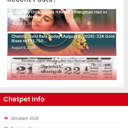
Daily Hair Oiling: Does It Really Strengthen Hair or
Lead to More…
August 6, 2026
Chennai Gold Rate Today (August 6, 2026): 22K Gold
Rises to ₹13,750…
August 6, 2026
Auspicious (Nalla Neram) time today (Aug 06th)
August 6, 2026
Chetpet Info
Girivalam 2026