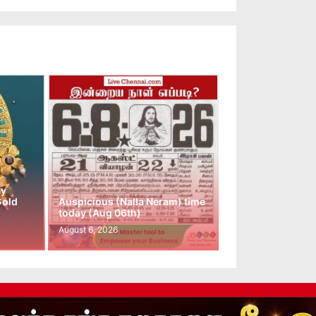
ay
Gold
Auspicious (Nalla Neram) time
today (Aug 06th)
August 6, 2026