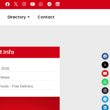
 Real Estate
Directory
Contact
Directory
Contact
 Info
m 2026
g News
Foods - Free Delivery