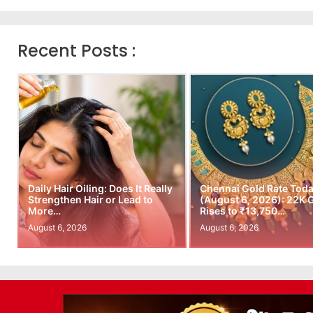
Recent Posts :
Daily Hair Oiling: Does It Really
Chennai Gold Rate Tod
Strengthen Hair or Lead to
(August 6, 2026): 22K 
More…
Rises to ₹13,750…
August 6, 2026
August 6, 2026