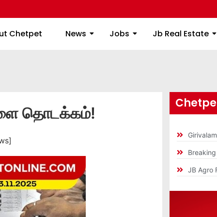
ome
About Chetpet
News
Jobs
Jb
ut Chetpet
News
Jobs
Jb Real Estate
Chetpet
நாளை தொடக்கம்!
Girivala
ws]
Breakin
JB Agro 