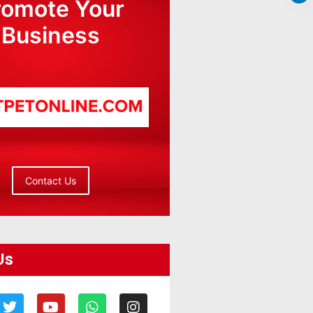
romote Your
Business
Contact Us
Us