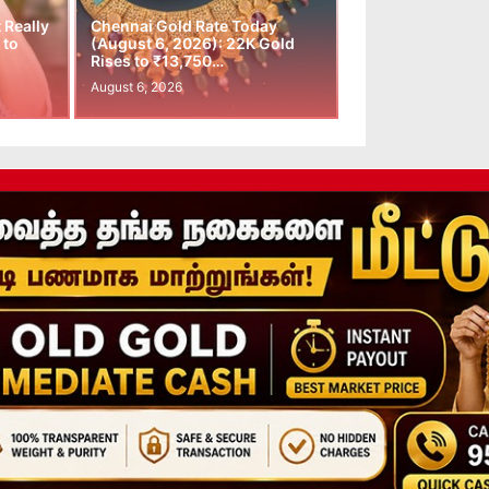
t Really
Chennai Gold Rate Today
 to
(August 6, 2026): 22K Gold
Rises to ₹13,750…
August 6, 2026