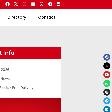
 Real Estate
Directory
Contact
Directory
Contact
 Info
m 2026
g News
Foods - Free Delivery