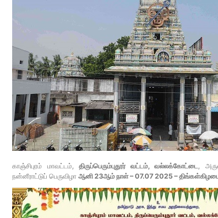
காஞ்சிபுரம் மாவட்டம்,
திருப்பெரும்புதூர் வட்டம், வல்லக்கோட்டை
, அருள
நன்னீராட்டுப் பெருவிழா
ஆனி 23ஆம் நாள் – 07.07 2025 – திங்கள்கிழ