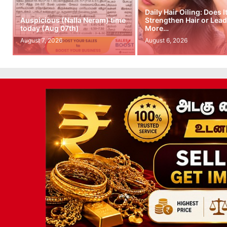
Daily Hair Oiling: Does I
Auspicious (Nalla Neram) time
Strengthen Hair or Lead
today (Aug 07th)
More…
August 7, 2026
August 6, 2026