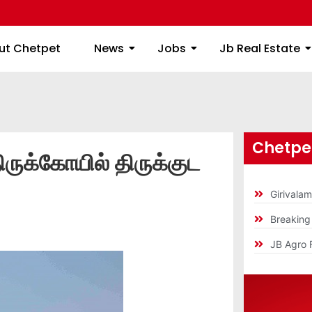
ome
About Chetpet
News
Jobs
Jb
ut Chetpet
News
Jobs
Jb Real Estate
Chetpet
ிருக்கோயில் திருக்குட
Girivala
Breakin
JB Agro 