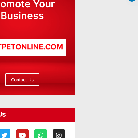
romote Your
Business
Contact Us
Us