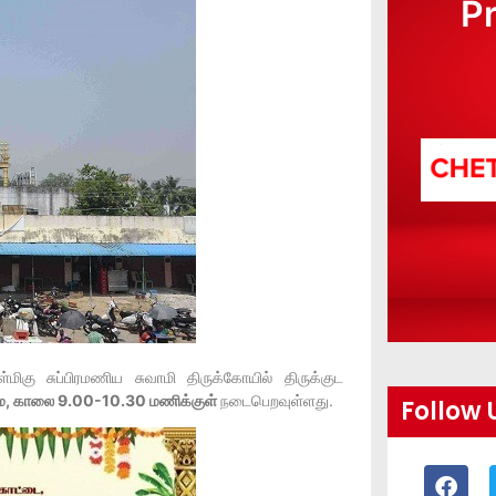
P
்மிகு சுப்பிரமணிய சுவாமி திருக்கோயில் திருக்குட
மை, காலை 9.00-
10.30 மணிக்குள்
நடைபெறவுள்ளது.
Follow 