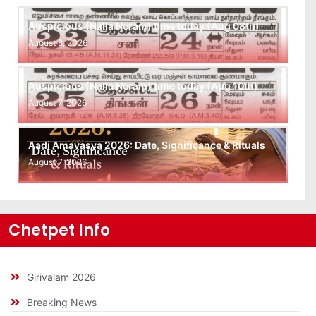
Auspicious (Nalla Neram) time today (Aug 08th)
August 8, 2026
Auspicious (Nalla Neram) time today (Aug 10th)
August 7, 2026
Aadi Amavasya 2026: Date, Significance & Rituals
August 7, 2026
Chetpet Info
Girivalam 2026
Breaking News