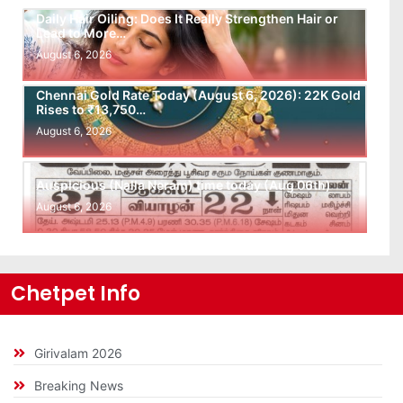
Daily Hair Oiling: Does It Really Strengthen Hair or
Lead to More…
August 6, 2026
Chennai Gold Rate Today (August 6, 2026): 22K Gold
Rises to ₹13,750…
August 6, 2026
Auspicious (Nalla Neram) time today (Aug 06th)
August 6, 2026
Chetpet Info
Girivalam 2026
Breaking News