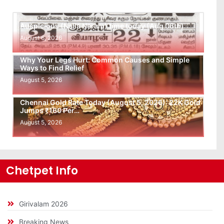
Auspicious (Nalla Neram) time today (Aug 06th)
August 6, 2026
Why Your Legs Hurt: Common Causes and Simple
Ways to Find Relief
August 5, 2026
Chennai Gold Rate Today (August 5, 2026): 22K Gold
Jumps ₹160 Per…
August 5, 2026
Chetpet Info
Girivalam 2026
Breaking News