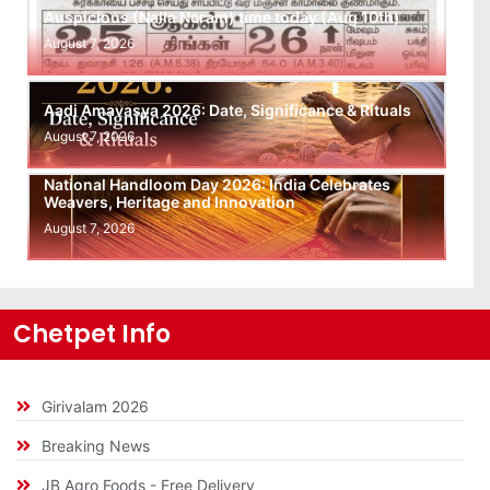
Auspicious (Nalla Neram) time today (Aug 10th)
August 7, 2026
Aadi Amavasya 2026: Date, Significance & Rituals
August 7, 2026
National Handloom Day 2026: India Celebrates
Weavers, Heritage and Innovation
August 7, 2026
Chetpet Info
Girivalam 2026
Breaking News
JB Agro Foods - Free Delivery