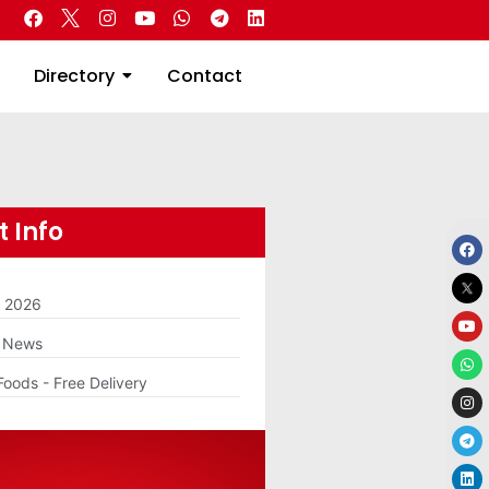
 Real Estate
Directory
Contact
Directory
Contact
 Info
m 2026
g News
Foods - Free Delivery