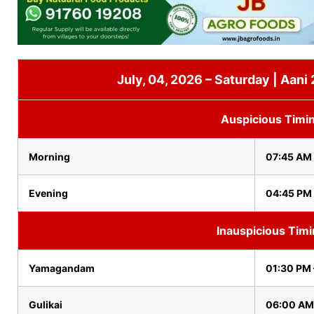
July, 04, 2026 – Saturday | Aani
Auspicious Timi
Morning
07:45 AM
Evening
04:45 PM 
Inauspicious Tim
Yamagandam
01:30 PM
Gulikai
06:00 AM