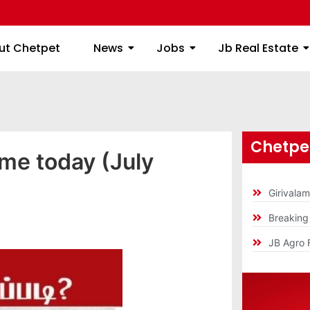
ome
About Chetpet
News
Jobs
Jb
ut Chetpet
News
Jobs
Jb Real Estate
Chetpet
ime today (July
Girivala
Breakin
JB Agro 