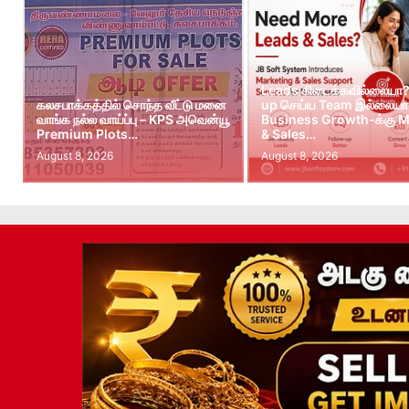
Leads கிடைக்கவில்லையா?
கலசபாக்கத்தில் சொந்த வீட்டு மனை
up செய்ய Team இல்லையா?
வாங்க நல்ல வாய்ப்பு – KPS அவென்யூ
Business Growth-க்கு M
Premium Plots…
& Sales…
August 8, 2026
August 8, 2026