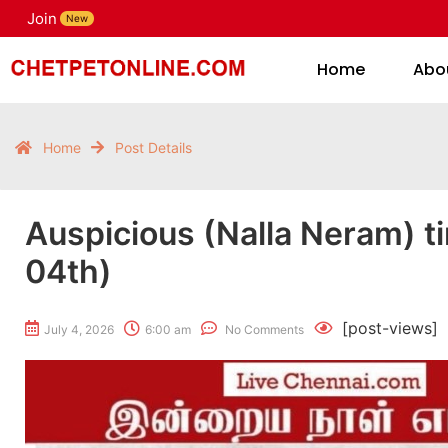
Join
H
New
Home
Abo
Home
Post Details
Auspicious (Nalla Neram) t
04th)
[post-views]
July 4, 2026
6:00 am
No Comments