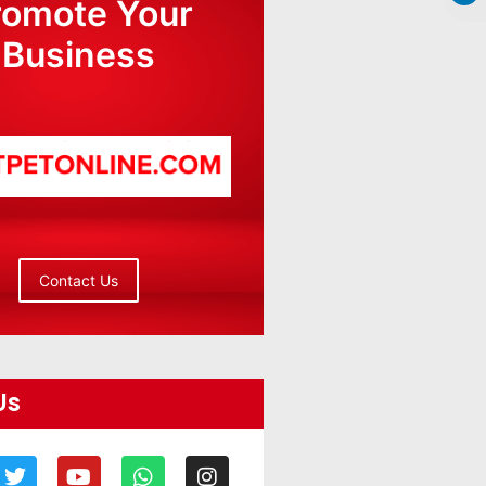
romote Your
Business
Contact Us
Us