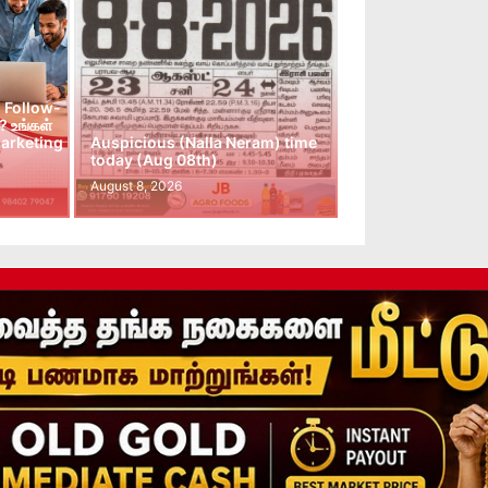
 Follow-
 உங்கள்
arketing
Auspicious (Nalla Neram) time
today (Aug 08th)
August 8, 2026