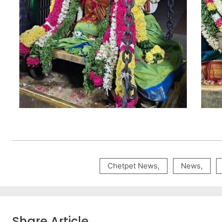
Chetpet News
,
News
,
Share Article