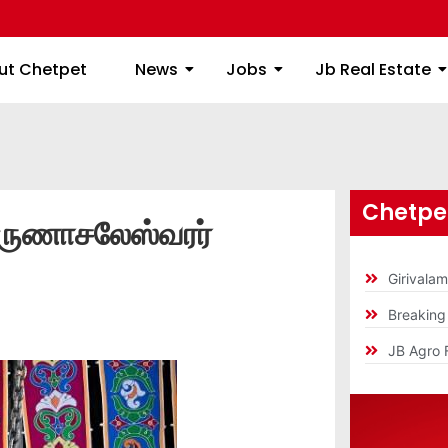
ome
About Chetpet
News
Jobs
Jb
ut Chetpet
News
Jobs
Jb Real Estate
Chetpet
ருணாசலேஸ்வரர்
Girivala
Breakin
JB Agro 