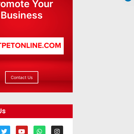
romote Your
Business
Contact Us
Us