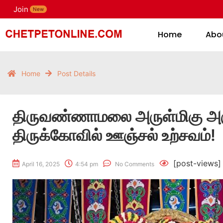
Join
H
New
Home
Abo
Home
Post Details
திருவண்ணாமலை அருள்மிகு அ
திருக்கோவில் ஊஞ்சல் உற்சவம்!
[post-views]
April 16, 2025
4:54 pm
No Comments