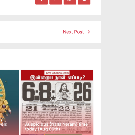
Next Post
ay
Gold
Auspicious (Nalla Neram) time
today (Aug 06th)