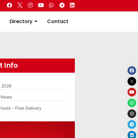
 Real Estate
Directory
Contact
Directory
Contact
 Info
m 2026
g News
Foods - Free Delivery