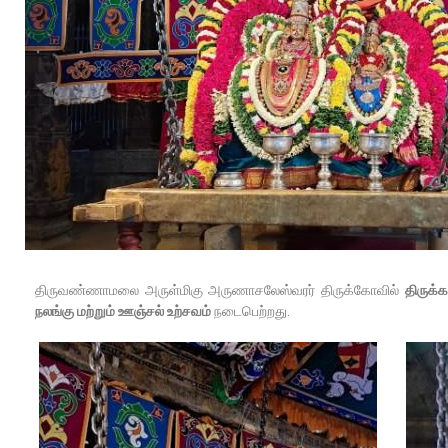
திருவண்ணாமலை அருள்மிகு அருணாசலேஸ்வரர் திருக்கோவில்
திருக்
நலங்கு மற்றும் ஊஞ்சல் உற்சவம்
நடைபெற்றது.