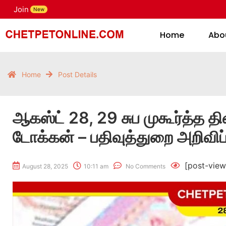
Join
H
New
Home
Abo
Home
Post Details
ஆகஸ்ட் 28, 29 சுப முகூர்த்த த
டோக்கன் – பதிவுத்துறை அறிவிப்
[post-view
August 28, 2025
10:11 am
No Comments