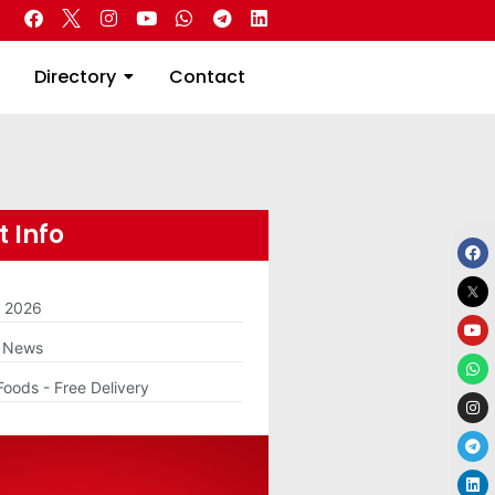
 Real Estate
Directory
Contact
Directory
Contact
 Info
m 2026
g News
Foods - Free Delivery