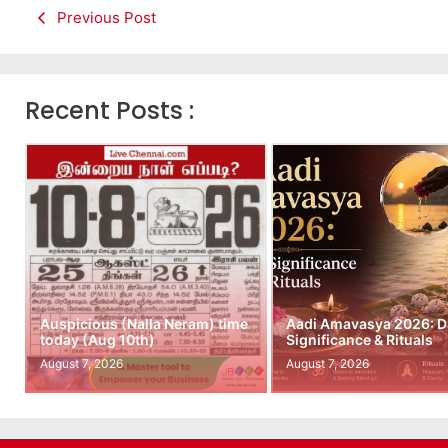
Previous Post
Recent Posts :
Auspicious (Nalla Neram) time
Aadi Amavasya 2026: D
today (Aug 10th)
Significance & Rituals
August 7, 2026
August 7, 2026