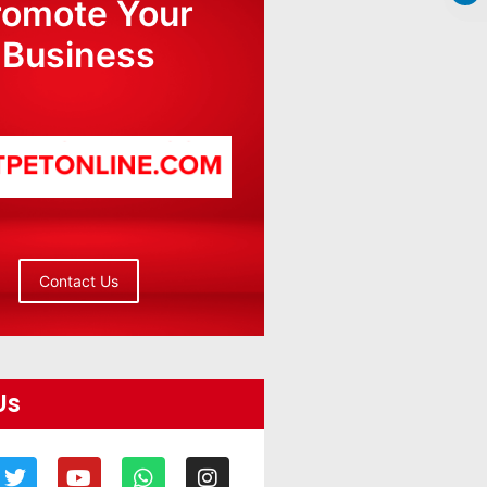
romote Your
Business
Contact Us
Us