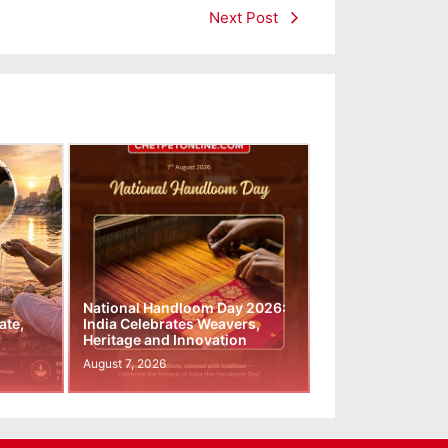
Next Post
National Handloom Day 2026:
ate,
India Celebrates Weavers,
Heritage and Innovation
August 7, 2026