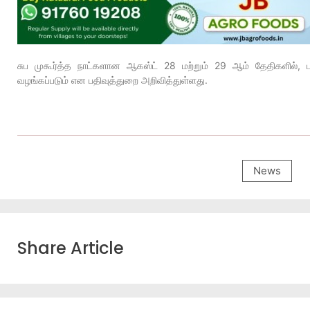
சுப முகூர்த்த நாட்களான ஆகஸ்ட் 28 மற்றும் 29 ஆம் தேதிகளில், ப
வழங்கப்படும் என பதிவுத்துறை அறிவித்துள்ளது.
News
Share Article