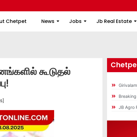
ome
About Chetpet
News
Jobs
Jb
ut Chetpet
News
Jobs
Jb Real Estate
Chetpet
ினங்களில் கூடுதல்
பு!
Girivala
Breakin
s]
JB Agro 