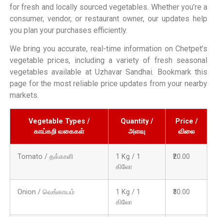
for fresh and locally sourced vegetables. Whether you’re a
consumer, vendor, or restaurant owner, our updates help
you plan your purchases efficiently.
We bring you accurate, real-time information on Chetpet’s
vegetable prices, including a variety of fresh seasonal
vegetables available at Uzhavar Sandhai. Bookmark this
page for the most reliable price updates from your nearby
markets.
Vegetable Types /
Quantity /
Price /
காய்கறி வகைகள்
அளவு
விலை
Tomato / தக்காளி
1 Kg / 1
₹20.00
கிலோ
Onion / வெங்காயம்
1 Kg / 1
₹30.00
கிலோ