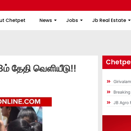
ome
About Chetpet
News
Jobs
Jb
ut Chetpet
News
Jobs
Jb Real Estate
Chetpet
 8ம் தேதி வெளியீடு!!
Girivala
Breakin
JB Agro 