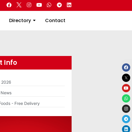
 Real Estate
Directory
Contact
Directory
Contact
 Info
m 2026
g News
Foods - Free Delivery