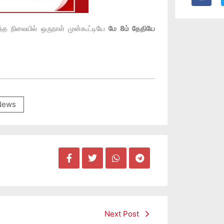
்த நிலையில் ஒருநாள் முன்கூட்டியே
மே 8ம் தேதியே
News
Next Post