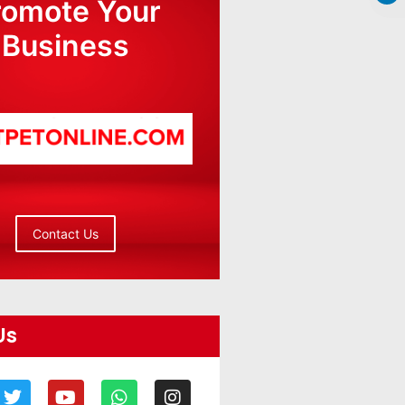
romote Your
Business
Contact Us
Us