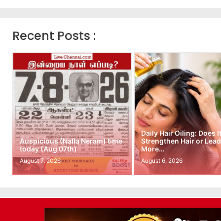
Recent Posts :
Daily Hair Oiling: Does I
Auspicious (Nalla Neram) time
Strengthen Hair or Lead
today (Aug 07th)
More…
August 7, 2026
August 6, 2026