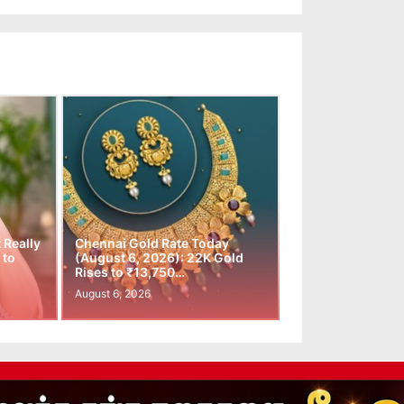
t Really
Chennai Gold Rate Today
 to
(August 6, 2026): 22K Gold
Rises to ₹13,750…
August 6, 2026