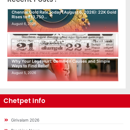
Chennai Gold Rate Today (August 6, 2026): 22K Gold
Rises to ₹13,750…
August 6, 2026
Auspicious (Nalla Neram) time today (Aug 06th)
August 6, 2026
Why Your Legs Hurt: Common Causes and Simple
Ways to Find Relief
August 5, 2026
Chetpet Info
Girivalam 2026