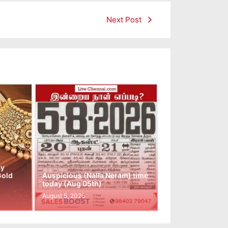
Next Post
ay
Gold
Auspicious (Nalla Neram) time
today (Aug 05th)
August 5, 2026