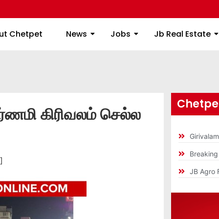
ome
About Chetpet
News
Jobs
Jb
ut Chetpet
News
Jobs
Jb Real Estate
Chetpet
்ணமி கிரிவலம் செல்ல
Girivala
Breakin
]
JB Agro 