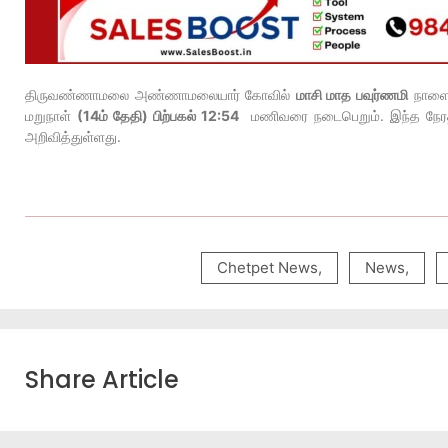
திருவண்ணாமலை அண்ணாமலையார் கோவில்
மாசி மாத பவுர்ணமி
நாள
மறுநாள்
(14ம் தேதி) பிற்பகல் 12:54
மணிவரை நடைபெறும். இந்த நேரத்த
அறிவித்துள்ளது.
Chetpet News
,
News
,
Share Article