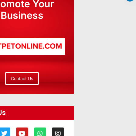
romote Your
Business
Contact Us
Us