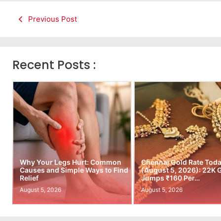
Previous Post
Recent Posts :
Why Your Legs Hurt: Common
Chennai Gold Rate Tod
Causes and Simple Ways to Find
(August 5, 2026): 22K 
Relief
Jumps ₹160 Per…
August 5, 2026
August 5, 2026