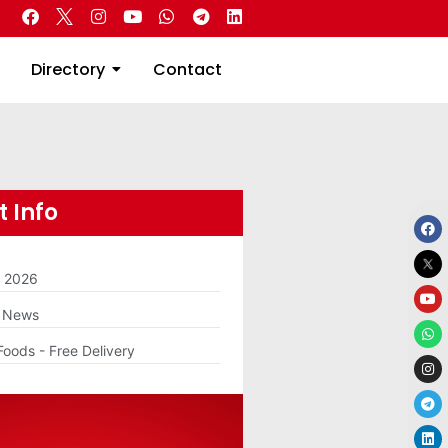
 Real Estate
Directory
Contact
Directory
Contact
 Info
m 2026
g News
Foods - Free Delivery