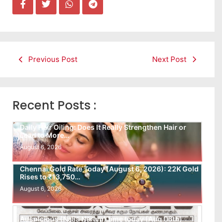
Previous Post
Next Post
Recent Posts :
Daily Hair Oiling: Does It Really Strengthen Hair or
Lead to More…
August 6, 2026
Chennai Gold Rate Today (August 6, 2026): 22K Gold
Rises to ₹13,750…
August 6, 2026
Auspicious (Nalla Neram) time today (Aug 06th)