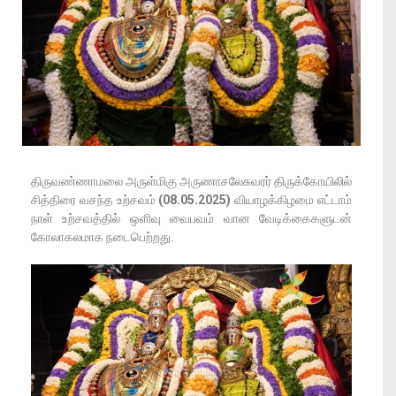
திருவண்ணாமலை அருள்மிகு அருணாசலேசுவரர் திருக்கோயிலில்
சித்திரை வசந்த உற்சவம்
(08.05.2025)
வியாழக்கிழமை எட்டாம்
நாள் உற்சவத்தில் ஒளிவு வைபவம் வான வேடிக்கைகளுடன்
கோலாகலமாக நடைபெற்றது.