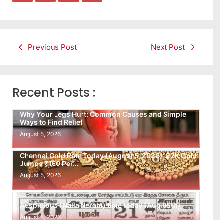
Previous Post
Next Post
Recent Posts :
Why Your Legs Hurt: Common Causes and Simple
Ways to Find Relief
August 5, 2026
Chennai Gold Rate Today (August 5, 2026): 22K Gold
Jumps ₹160 Per…
August 5, 2026
Auspicious (Nalla Neram) time today (Aug 05th)
August 5, 2026