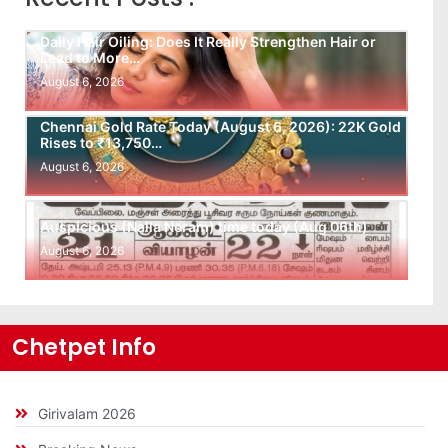
Daily Hair Oiling: Does It Really Strengthen Hair or
Lead to More…
August 6, 2026
Chennai Gold Rate Today (August 6, 2026): 22K Gold
Rises to ₹13,750…
August 6, 2026
Auspicious (Nalla Neram) time today (Aug 06th)
August 6, 2026
Chetpet Info
Girivalam 2026