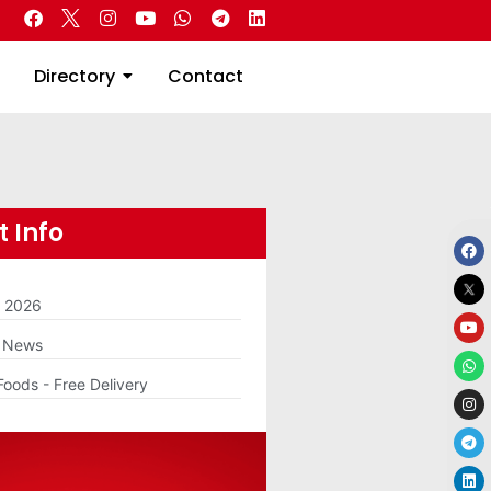
 Real Estate
Directory
Contact
Directory
Contact
 Info
m 2026
g News
Foods - Free Delivery