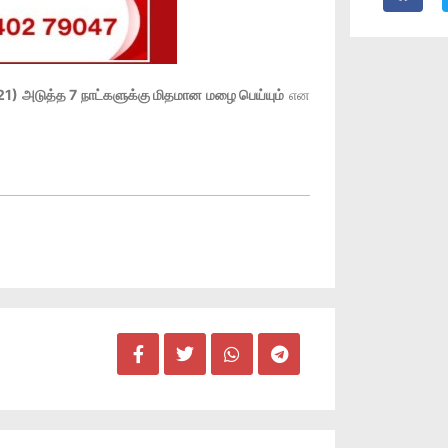
் 21) அடுத்த 7 நாட்களுக்கு மிதமான மழை பெய்யும்
என