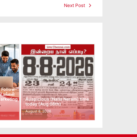
Next Post
 Follow-
 உங்கள்
arketing
Auspicious (Nalla Neram) time
today (Aug 08th)
August 8, 2026