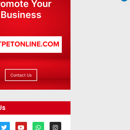
romote Your
Business
Contact Us
Us