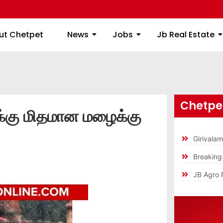
ome
About Chetpet
News
Jobs
Jb
ut Chetpet
News
Jobs
Jb Real Estate
Chetpet
க்கு மிதமான மழைக்கு
Girivala
Breakin
JB Agro 