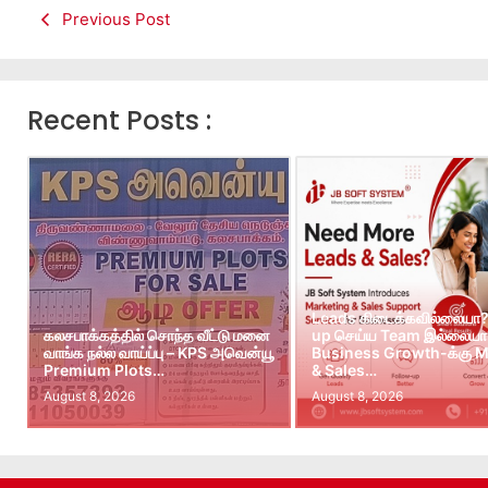
Previous Post
Recent Posts :
Leads கிடைக்கவில்லையா?
கலசபாக்கத்தில் சொந்த வீட்டு மனை
up செய்ய Team இல்லையா?
வாங்க நல்ல வாய்ப்பு – KPS அவென்யூ
Business Growth-க்கு M
Premium Plots…
& Sales…
August 8, 2026
August 8, 2026