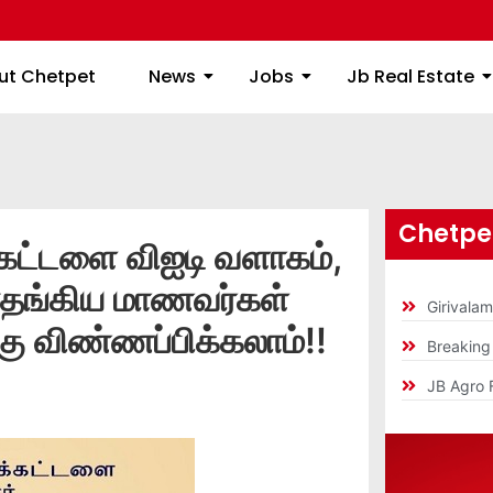
ome
About Chetpet
News
Jobs
Jb
ut Chetpet
News
Jobs
Jb Real Estate
Chetpet
கட்டளை விஐடி வளாகம்,
ன்தங்கிய மாணவர்கள்
Girivala
 விண்ணப்பிக்கலாம்!!
Breakin
JB Agro 
]