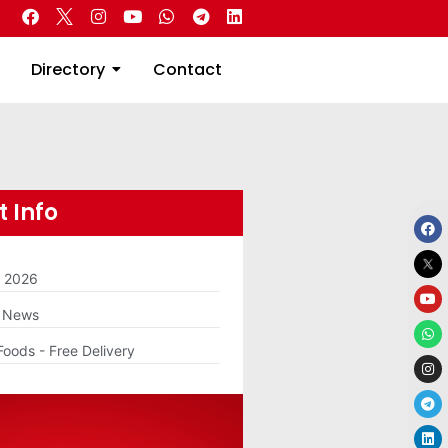
 Real Estate
Directory
Contact
Directory
Contact
 Info
m 2026
g News
Foods - Free Delivery