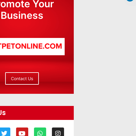
romote Your
Business
Contact Us
Us