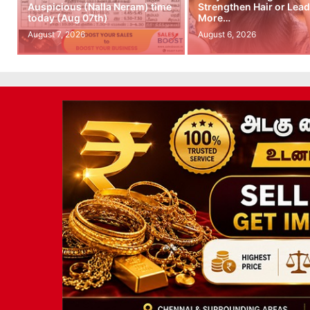
Auspicious (Nalla Neram) time
Strengthen Hair or Lead
today (Aug 07th)
More…
August 7, 2026
August 6, 2026