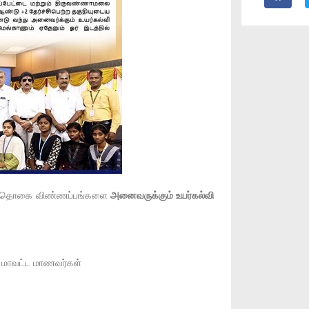
வித்தொகை விண்ணப்பங்களை
அனைவருக்கும் உயர்கல்வி
ை மாவட்ட மாணவர்கள்