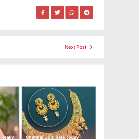
Next Post
t Really
Chennai Gold Rate Today