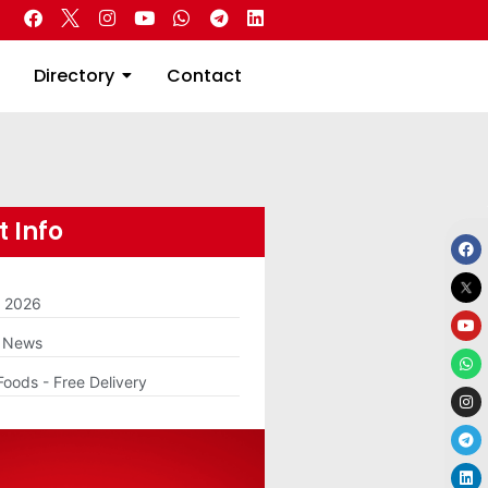
 Real Estate
Directory
Contact
Directory
Contact
 Info
m 2026
g News
Foods - Free Delivery