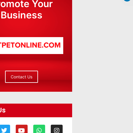
romote Your
Business
Contact Us
Us