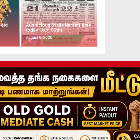
ay
Gold
Auspicious (Nalla Neram) time
today (Aug 06th)
August 6, 2026