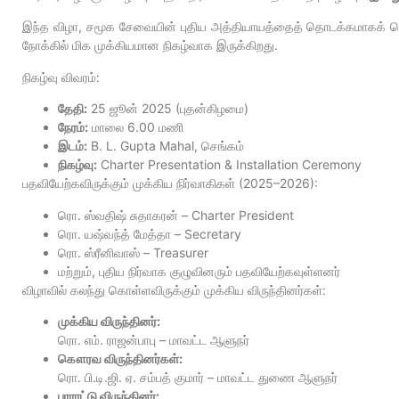
இந்த விழா, சமூக சேவையின் புதிய அத்தியாயத்தைத் தொடக்கமாகக் கொண
நோக்கில் மிக முக்கியமான நிகழ்வாக இருக்கிறது.
நிகழ்வு விவரம்:
தேதி:
25 ஜூன் 2025 (புதன்கிழமை)
நேரம்:
மாலை 6.00 மணி
இடம்:
B. L. Gupta Mahal, செங்கம்
நிகழ்வு:
Charter Presentation & Installation Ceremony
பதவியேற்கவிருக்கும் முக்கிய நிர்வாகிகள் (2025–2026):
ரொ. ஸ்வதிஷ் சுதாகரன் – Charter President
ரொ. யஷ்வந்த் மேத்தா – Secretary
ரொ. ஸ்ரீனிவாஸ் – Treasurer
மற்றும், புதிய நிர்வாக குழுவினரும் பதவியேற்கவுள்ளனர்
விழாவில் கலந்து கொள்ளவிருக்கும் முக்கிய விருந்தினர்கள்:
முக்கிய விருந்தினர்:
ரொ. எம். ராஜன்பாபு – மாவட்ட ஆளுநர்
கௌரவ விருந்தினர்கள்:
ரொ. பி.டி.ஜி. ஏ. சம்பத் குமார் – மாவட்ட துணை ஆளுநர்
பாராட்டு விருந்தினர்: