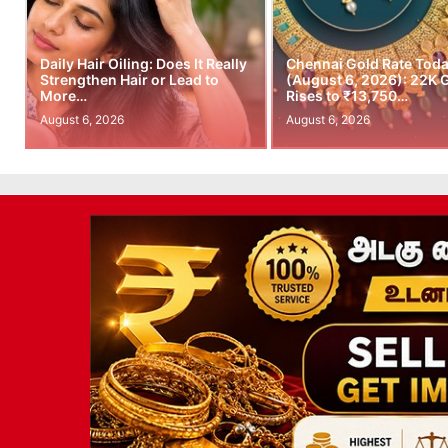
Daily Hair Oiling: Does It Really
Chennai Gold Rate Tod
Strengthen Hair or Lead to
(August 6, 2026): 22K 
More…
Rises to ₹13,750…
August 6, 2026
August 6, 2026