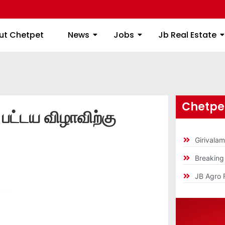
ome
About Chetpet
News
Jobs
Jb
ut Chetpet
News
Jobs
Jb Real Estate
Chetpet
 பட்டய விழாவிற்கு
Girivala
Breakin
JB Agro 