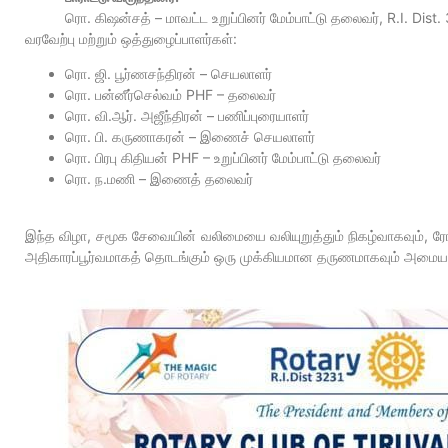
ரொ. கிஷன்சத் – மாவட்ட உறுப்பினர் மேம்பாட்டு தலைவர், R.I. Dist.
வரவேற்பு மற்றும் ஒத்துழைப்பாளர்கள்:
ரொ. ஜி. பூர்ணசந்திரன் – செயலாளர்
ரொ. பன்னீர்செல்வம் PHF – தலைவர்
ரொ. வி.ஆர். அஜீந்திரன் – பணிப்புரையாளர்
ரொ. பி. கருணாகரன் – இணைச் செயலாளர்
ரொ. பிரபு கிதியன் PHF – உறுப்பினர் மேம்பாட்டு தலைவர்
ரொ. ந.மணி – இணைத் தலைவர்
இந்த விழா, சமூக சேவையின் வலிமையை வலியுறுத்தும் நிகழ்வாகவும், 
அதிகாரப்பூர்வமாகத் தொடங்கும் ஒரு முக்கியமான தருணமாகவும் அமையவ