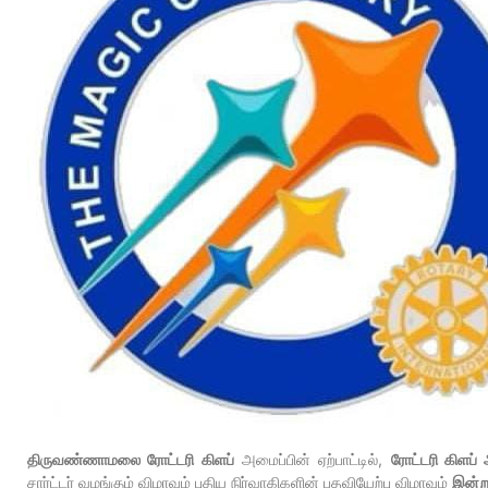
திருவண்ணாமலை ரோட்டரி கிளப்
அமைப்பின் ஏற்பாட்டில்,
ரோட்டரி கிளப
சார்ட்டர் வழங்கும் விழாவும் புதிய நிர்வாகிகளின் பதவியேற்பு விழாவும்
இன்ற