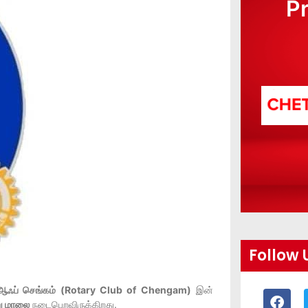
P
Follow 
் ஆஃப் செங்கம் (Rotary Club of Chengam)
இன்
ு மாலை
நடைபெறவிருக்கிறது.