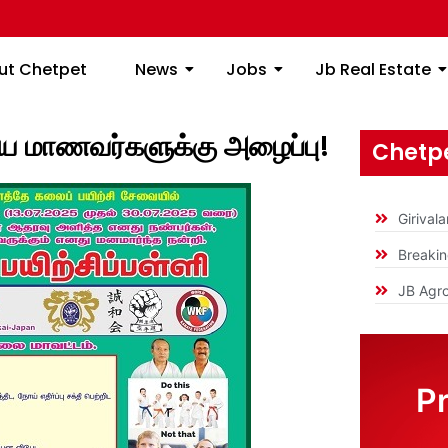
ome
About Chetpet
News
Jobs
Jb
ut Chetpet
News
Jobs
Jb Real Estate
ுதிய மாணவர்களுக்கு அழைப்பு!
Chetpe
Girival
Breaki
JB Agro
P