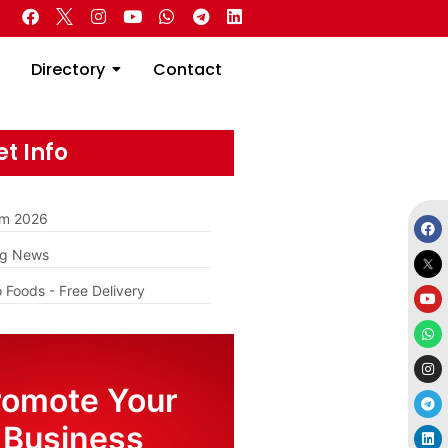
 Real Estate
Directory
Contact
Directory
Contact
t Info
am 2026
ng News
 Foods - Free Delivery
romote Your
Business