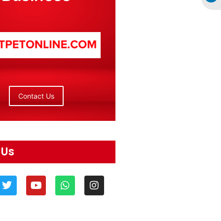
Contact Us
 Us