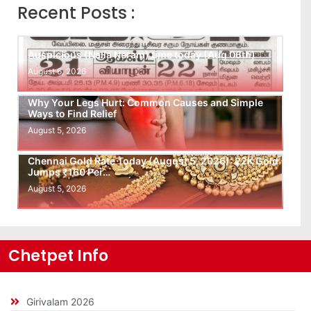
Recent Posts :
Auspicious (Nalla Neram) time today (Aug 06th)
August 6, 2026
Why Your Legs Hurt: Common Causes and Simple
Ways to Find Relief
August 5, 2026
Chennai Gold Rate Today (August 5, 2026): 22K Gold
Jumps ₹160 Per…
August 5, 2026
Chetpet Info
Girivalam 2026