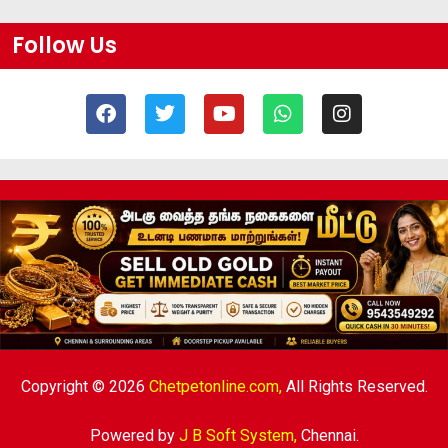
Follow Us
Copyright © 2026
Chetpetonline.com,
All Rights Reserved.
Powered by
J B Soft System
,
Chennai.