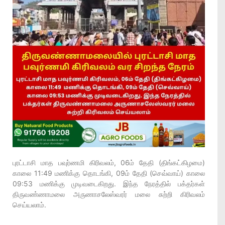
புரட்டாசி மாத பவுர்ணமி கிரிவலம், 06ம் தேதி (திங்கட்கிழமை)
காலை 11:49 மணிக்கு தொடங்கி, 09ம் தேதி (செவ்வாய்) காலை
09:53 மணிக்கு முடிவடைகிறது. இந்த நேரத்தில் பக்தர்கள்
திருவண்ணாமலை அருணாசலேஸ்வரர் மலை சுற்றி கிரிவலம்
செய்யலாம்.