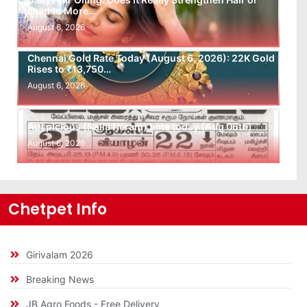
Lead to More…
August 6, 2026
Chennai Gold Rate Today (August 6, 2026): 22K Gold
Rises to ₹13,750…
August 6, 2026
Auspicious (Nalla Neram) time today (Aug 06th)
August 6, 2026
Chetpet Info
Girivalam 2026
Breaking News
JB Agro Foods - Free Delivery