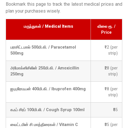
Bookmark this page to track the latest medical prices and
plan your purchases wisely.
மருந்துகள் / Medical Items
விலை ரூ. /
Price
பராசிட்டமால் 500மி.கி. / Paracetamol
₹12 (per
500mg
strip)
அமோக்ஸிசிலின் 250மி.கி. / Amoxicillin
₹28 (per
250mg
strip)
ஐபுபுரோஃபன் 400மி.கி. / Ibuprofen 400mg
₹18 (per
strip)
கஃப் சிரப் 100மி.லி. / Cough Syrup 100ml
₹55
வைட்டமின் சி மாத்திரைகள் / Vitamin C
₹35 (per