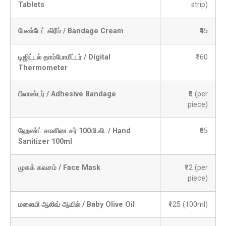
Tablets
strip)
பேண்டேட் கிரீம் / Bandage Cream
₹45
டிஜிட்டல் தாம்போமீட்டர் / Digital
₹160
Thermometer
பிளாஸ்டர் / Adhesive Bandage
₹6 (per
piece)
ஹேண்ட் சானிடைசர் 100மி.லி. / Hand
₹65
Sanitizer 100ml
முகக் கவசம் / Face Mask
₹12 (per
piece)
மலையி ஆலிவ் ஆயில் / Baby Olive Oil
₹125 (100ml)