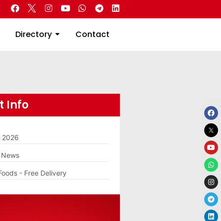
 Real Estate
Directory
Contact
Directory
Contact
 Info
m 2026
g News
Foods - Free Delivery