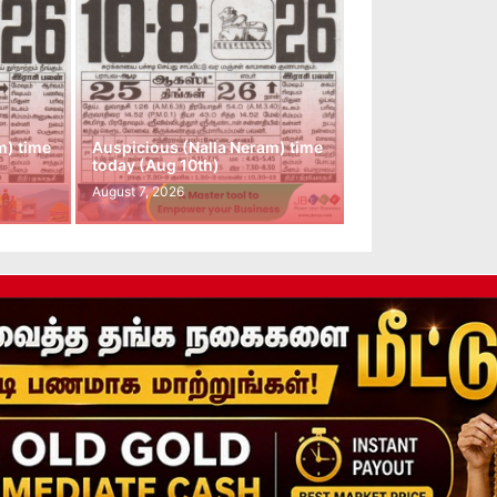
m) time
Auspicious (Nalla Neram) time
today (Aug 10th)
August 7, 2026