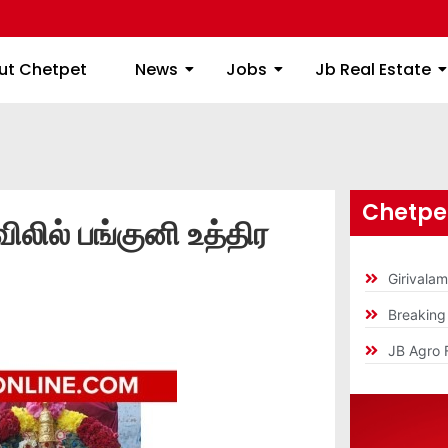
ome
About Chetpet
News
Jobs
Jb
ut Chetpet
News
Jobs
Jb Real Estate
Chetpet
ிலில் பங்குனி உத்திர
Girivala
Breakin
JB Agro 