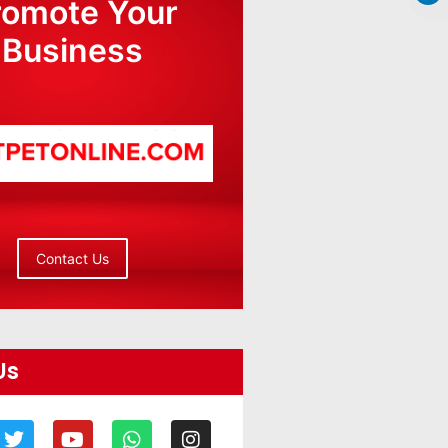
romote Your
Business
Contact Us
Us