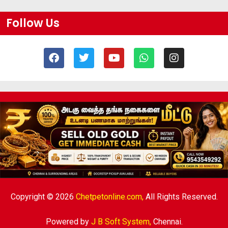
Follow Us
Copyright © 2026
Chetpetonline.com,
All Rights Reserved.
Powered by
J B Soft System
,
Chennai.