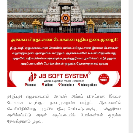
திருப்பதி ஏழுமலையான் கோயில் அங்கப் பிரதட்சண இலவச
டோக்கன் வழங்கும் நடைமுறையில் மாற்றம். ஆன்லைனில்
வெளியிடும்போது முதலில் பதிவு செய்பவர்களுக்கு முன்னுரிமை
அளிக்கப்பட்டு அதன் அடிப்படையில் டோக்கன்கள் ஒதுக்க
தேவஸ்தானம் முடிவு.