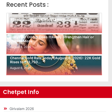
Recent Posts :
Auspicious (Nalla Neram) time today (Aug 07th)
August 7, 2026
Daily Hair Oiling: Does It Really Strengthen Hair or
Lead to More…
August 6, 2026
Chennai Gold Rate Today (August 6, 2026): 22K Gold
Rises to ₹13,750…
August 6, 2026
Chetpet Info
Girivalam 2026