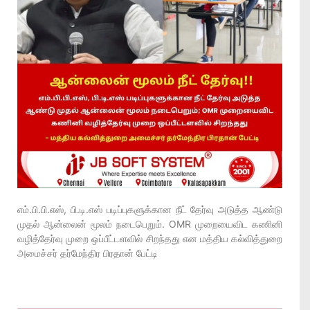
எம்.பி.பி.எஸ், பி.டி.எஸ் படிப்புகளுக்கான நீட் தேர்வு அடுத்த ஆண்டு
முதல் ஆன்லைன் மூலம் நடைபெறும். OMR முறையைவிட கணினி
வழித்தேர்வு முறை ஒப்பீட்டளவில் சிறந்தது என மத்திய கல்வித்துறை
அமைச்சர் தர்மேந்திர பிரதான் பேட்டி