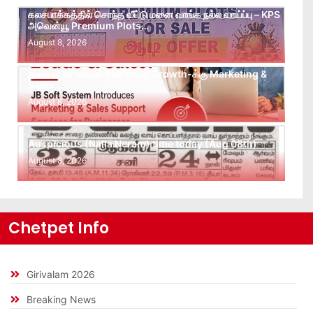
கலசபாக்கத்தில் சொந்த வீட்டு மனை வாங்க நல்ல வாய்ப்பு – KPS
அவென்யூ Premium Plots…
August 8, 2026
Leads கிடைக்கவில்லையா? Follow-up செய்ய Team
இல்லையா? உங்கள் Business Growth-க்கு Marketing &
Sales…
August 8, 2026
Auspicious (Nalla Neram) time today (Aug 08th)
August 8, 2026
Chetpet Info
Girivalam 2026
Breaking News