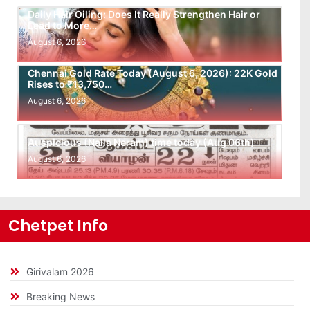
Daily Hair Oiling: Does It Really Strengthen Hair or
Lead to More…
August 6, 2026
Chennai Gold Rate Today (August 6, 2026): 22K Gold
Rises to ₹13,750…
August 6, 2026
Auspicious (Nalla Neram) time today (Aug 06th)
August 6, 2026
Chetpet Info
Girivalam 2026
Breaking News