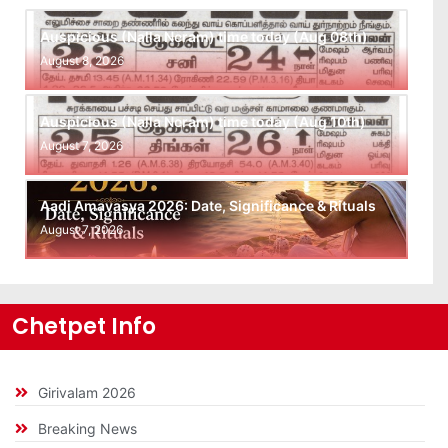
Auspicious (Nalla Neram) time today (Aug 08th)
August 8, 2026
Auspicious (Nalla Neram) time today (Aug 10th)
August 7, 2026
Aadi Amavasya 2026: Date, Significance & Rituals
August 7, 2026
Chetpet Info
Girivalam 2026
Breaking News