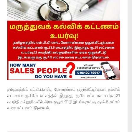
தமிழகத்தில் எம்.பி.பி.எஸ்., மேளாண்மை ஒதுக்கீட்டிற்கான கல்விக்
கட்டணம் ரூ.13.5 லட்சத்தில் இருந்து, ரூ.15 லட்சமாக உயர்வு;21
சுயநிதி கல்லூரிகளில் அரசு ஒதுக்கீட்டு இடங்களுக்கு ரூ.4.5 லட்சம்
வரை கட்டணம் நிர்ணயம்.