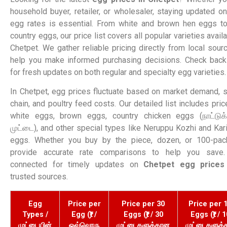
household buyer, retailer, or wholesaler, staying updated on
egg rates is essential. From white and brown hen eggs t
country eggs, our price list covers all popular varieties availa
Chetpet. We gather reliable pricing directly from local sour
help you make informed purchasing decisions. Check back
for fresh updates on both regular and specialty egg varieties.
In Chetpet, egg prices fluctuate based on market demand, 
chain, and poultry feed costs. Our detailed list includes pric
white eggs, brown eggs, country chicken eggs (நாட்டுக
முட்டை), and other special types like Neruppu Kozhi and Kar
eggs. Whether you buy by the piece, dozen, or 100-pac
provide accurate rate comparisons to help you save.
connected for timely updates on
Chetpet egg prices
trusted sources.
Egg
Price per
Price per 30
Price per 
Types /
Egg (₹) /
Eggs (₹) / 30
Eggs (₹) / 
முட்டையின்
ஒவ்வொரு
முட்டைகளுக்கான
முட்டைகளுக