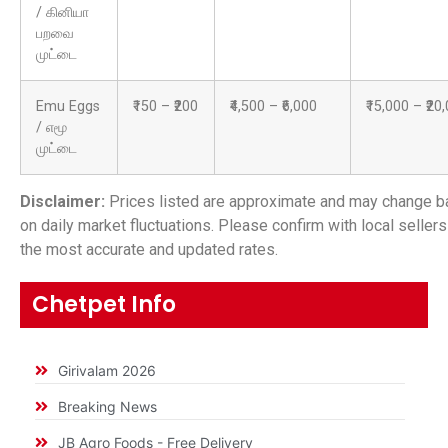
/ கினியா
பறவை
முட்டை
Emu Eggs
₹150 – ₹200
₹4,500 – ₹6,000
₹15,000 – ₹20
/ எமூ
முட்டை
Disclaimer:
Prices listed are approximate and may change 
on daily market fluctuations. Please confirm with local sellers
the most accurate and updated rates.
Chetpet Info
Girivalam 2026
Breaking News
JB Agro Foods - Free Delivery