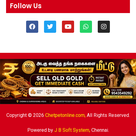
Follow Us
Copyright © 2026
Chetpetonline.com,
All Rights Reserved.
Powered by
J B Soft System
,
Chennai.