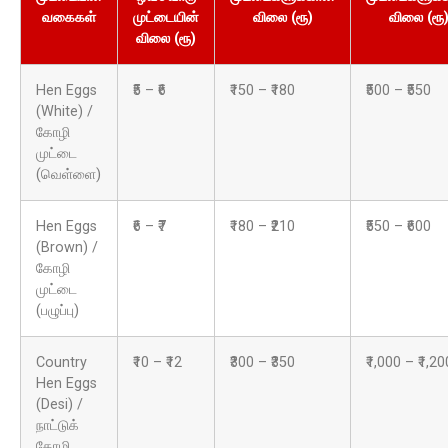
வகைகள்
முட்டையின்
விலை (ரூ)
விலை (ரூ
விலை (ரூ)
Hen Eggs
₹5 – ₹6
₹150 – ₹180
₹500 – ₹550
(White) /
கோழி
முட்டை
(வெள்ளை)
Hen Eggs
₹6 – ₹7
₹180 – ₹210
₹550 – ₹600
(Brown) /
கோழி
முட்டை
(பழுப்பு)
Country
₹10 – ₹12
₹300 – ₹350
₹1,000 – ₹1,20
Hen Eggs
(Desi) /
நாட்டுக்
கோழி