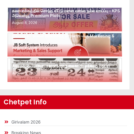
கலசபாக்கத்தில் சொந்த வீட்டு மனை வாங்க நல்ல வாய்ப்பு – KPS
அவென்யூ Premium Plots…
August 8, 2026
Leads கிடைக்கவில்லையா? Follow-up செய்ய Team
இல்லையா? உங்கள் Business Growth-க்கு Marketing &
Sales…
August 8, 2026
Auspicious (Nalla Neram) time today (Aug 08th)
August 8, 2026
Chetpet Info
Girivalam 2026
Breaking News