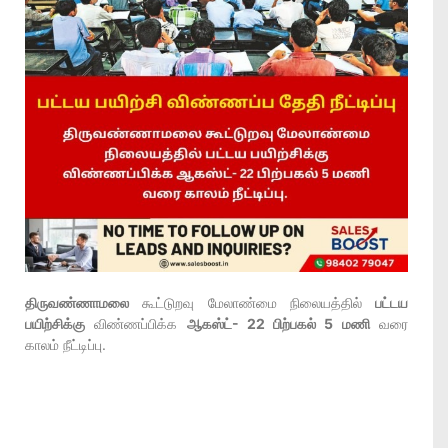
திருவண்ணாமலை
கூட்டுறவு மேலாண்மை நிலையத்தில்
பட்டய
பயிற்சிக்கு
விண்ணப்பிக்க
ஆகஸ்ட்- 22 பிற்பகல் 5 மணி
வரை
காலம் நீட்டிப்பு.