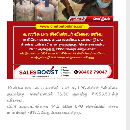
19 கிலோ எடையுடைய வணிகப் பயன்பாடு LPG சிலிண்டரின் விலை
குறைந்தது. சென்னையில் 76.50 குறைந்து ₹1953.50-க்கு
விற்பனை.
வீட்டு பயன்பாட்டுக்கான 14.2 கிலோ LPG சிலிண்டரின் விலை
மாற்றமின்றி 7818.50க்கு விற்பனையாகிறது.