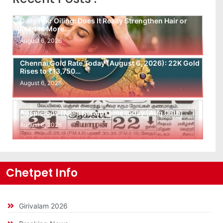
Daily Hair Oiling: Does It Really Strengthen Hair or
Lead to More…
August 6, 2026
Chennai Gold Rate Today (August 6, 2026): 22K Gold
Rises to ₹13,750…
August 6, 2026
Auspicious (Nalla Neram) time today (Aug 06th)
August 6, 2026
Chetpet Info
Girivalam 2026