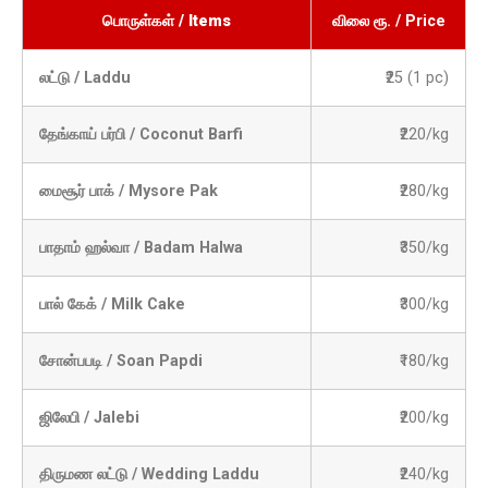
பொருள்கள் / Items
விலை ரூ. / Price
லட்டு / Laddu
₹25 (1 pc)
தேங்காய் பர்பி / Coconut Barfi
₹220/kg
மைசூர் பாக் / Mysore Pak
₹280/kg
பாதாம் ஹல்வா / Badam Halwa
₹350/kg
பால் கேக் / Milk Cake
₹300/kg
சோன்பபடி / Soan Papdi
₹180/kg
ஜிலேபி / Jalebi
₹200/kg
திருமண லட்டு / Wedding Laddu
₹240/kg