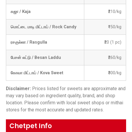
கஜா / Kaja
₹210/kg
மொட்டை மாடி மிட்டாய் / Rock Candy
₹150/kg
ரசகுல்லா / Rasgulla
₹20 (1 pc)
பேசன் லட்டு / Besan Laddu
₹260/kg
கோவா மிட்டாய் / Kova Sweet
₹300/kg
Disclaimer:
Prices listed for sweets are approximate and
may vary based on ingredient quality, brand, and shop
location. Please confirm with local sweet shops or mithai
stores for the most accurate and updated rates.
Chetpet Info