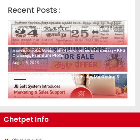
Recent Posts :
Auspicious (Nalla Neram) time today (Aug 09th)
August 9, 2026
கலசபாக்கத்தில் சொந்த வீட்டு மனை வாங்க நல்ல வாய்ப்பு – KPS
அவென்யூ Premium Plots…
August 8, 2026
Leads கிடைக்கவில்லையா? Follow-up செய்ய Team
இல்லையா? உங்கள் Business Growth-க்கு Marketing &
Sales…
August 8, 2026
Chetpet Info