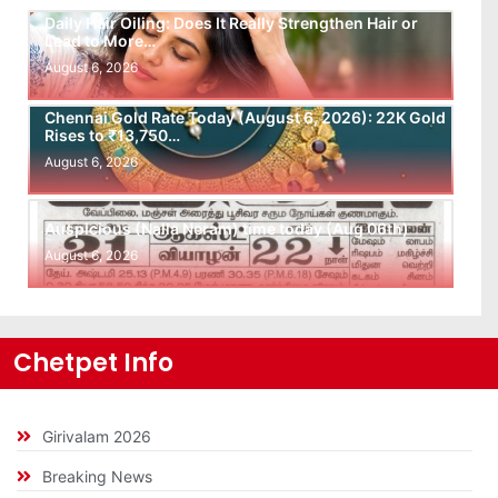
Daily Hair Oiling: Does It Really Strengthen Hair or
Lead to More…
August 6, 2026
Chennai Gold Rate Today (August 6, 2026): 22K Gold
Rises to ₹13,750…
August 6, 2026
Auspicious (Nalla Neram) time today (Aug 06th)
August 6, 2026
Chetpet Info
Girivalam 2026
Breaking News