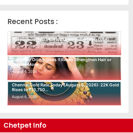
Recent Posts :
Auspicious (Nalla Neram) time today (Aug 07th)
August 7, 2026
Daily Hair Oiling: Does It Really Strengthen Hair or
Lead to More…
August 6, 2026
Chennai Gold Rate Today (August 6, 2026): 22K Gold
Rises to ₹13,750…
August 6, 2026
Chetpet Info