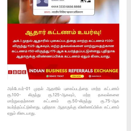
அக்டோபர்-01 முதல் ஆதாரில் புகைப்படத்தை மாற்ற கட்டணம்
ரூ.100- லிருந்து ரூ.125-ஆகவும், மற்ற தகவல்களை
மாற்றுவதற்கான கட்டணம் ரூ.50-லிருந்து ரூ.75-ஆக
உயர்த்தப்பட்டுள்ளது. புதிதாக ஆதாருக்கு விண்ணப்பிக்க கட்டணம்
ஏதும் கிடையாது.