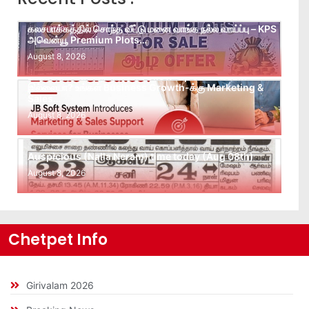
கலசபாக்கத்தில் சொந்த வீட்டு மனை வாங்க நல்ல வாய்ப்பு – KPS
அவென்யூ Premium Plots…
August 8, 2026
Leads கிடைக்கவில்லையா? Follow-up செய்ய Team
இல்லையா? உங்கள் Business Growth-க்கு Marketing &
Sales…
August 8, 2026
Auspicious (Nalla Neram) time today (Aug 08th)
August 8, 2026
Chetpet Info
Girivalam 2026